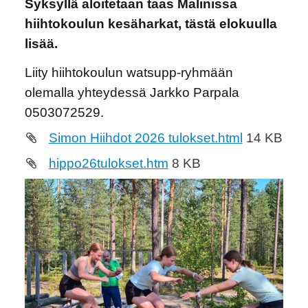
Syksyllä aloitetaan taas Malinissa
hiihtokoulun kesäharkat, tästä elokuulla
lisää.
Liity hiihtokoulun watsupp-ryhmään
olemalla yhteydessä Jarkko Parpala
0503072529.
Simon Hiihdot 2026 tulokset.html
14 KB
hippo26tulokset.htm
8 KB