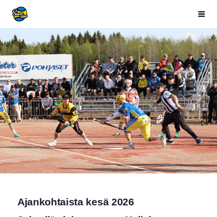
Siirry
Simon Kiri
Haku
sivun
sisältöön
Ajankohtaista kesä 2026