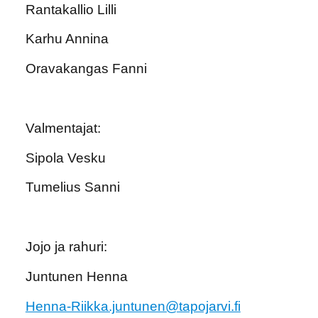
Rantakallio Lilli
Karhu Annina
Oravakangas Fanni
Valmentajat:
Sipola Vesku
Tumelius Sanni
Jojo ja rahuri:
Juntunen Henna
Henna-Riikka.juntunen@tapojarvi.fi